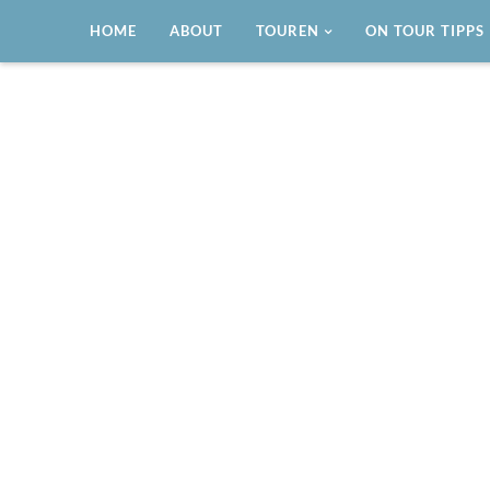
HOME
ABOUT
TOUREN
ON TOUR TIPPS
Reisen mit dem Wohnmobil
LIFESTYLE ON TOUR