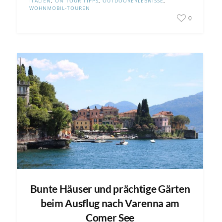
ITALIEN
,
ON TOUR TIPPS
,
OUTDOORERLEBNISSE
,
WOHNMOBIL-TOUREN
0
Bunte Häuser und prächtige Gärten
beim Ausflug nach Varenna am
Comer See