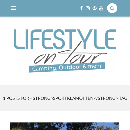
Reisen mit dem Wohnmobil
LIFESTYLE ON TOUR
1 POSTS FOR <STRONG>SPORTKLAMOTTEN</STRONG> TAG