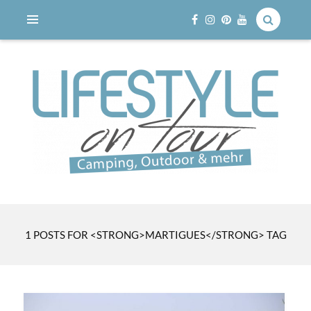
Reisen mit dem Wohnmobil
LIFESTYLE ON TOUR
1 POSTS FOR <STRONG>MARTIGUES</STRONG> TAG