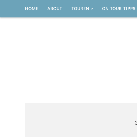
HOME
ABOUT
TOUREN
ON TOUR TIPPS
Reisen mit dem Wohnmobil
LIFESTYLE ON TOUR