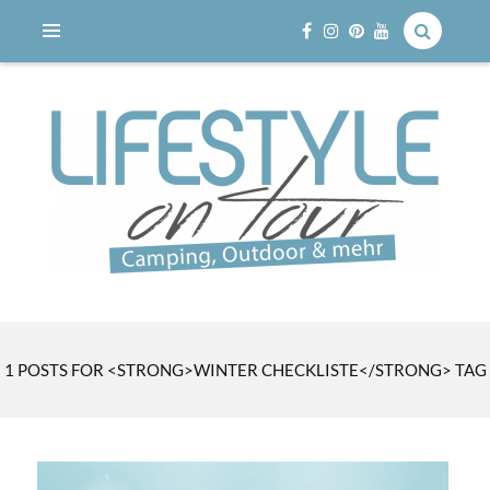
Reisen mit dem Wohnmobil
LIFESTYLE ON TOUR
1 POSTS FOR <STRONG>WINTER CHECKLISTE</STRONG> TAG