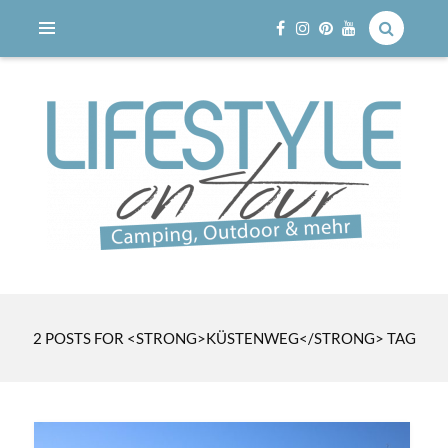
Reisen mit dem Wohnmobil
LIFESTYLE ON TOUR
2 POSTS FOR <STRONG>KÜSTENWEG</STRONG> TAG