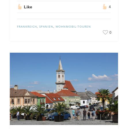
Like
4
FRANKREICH
,
SPANIEN
,
WOHNMOBIL-TOUREN
0