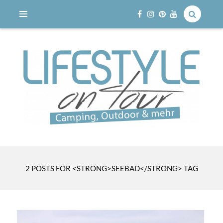
Reisen mit dem Wohnmobil
LIFESTYLE ON TOUR
2 POSTS FOR <STRONG>SEEBAD</STRONG> TAG