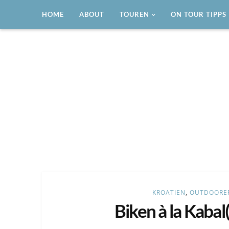
HOME
ABOUT
TOUREN
ON TOUR TIPPS
Reisen mit dem Wohnmobil
LIFESTYLE ON TOUR
KROATIEN
,
OUTDOORER
Biken à la Kabal