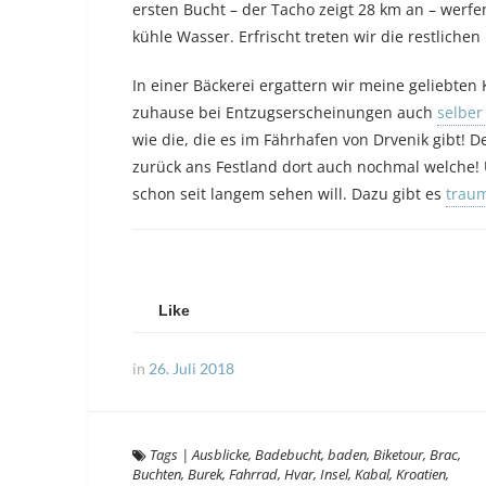
ersten Bucht – der Tacho zeigt 28 km an – werf
kühle Wasser. Erfrischt treten wir die restlichen
In einer Bäckerei ergattern wir meine geliebte
zuhause bei Entzugserscheinungen auch
selbe
wie die, die es im Fährhafen von Drvenik gibt! 
zurück ans Festland dort auch nochmal welche! U
schon seit langem sehen will. Dazu gibt es
traum
Like
in
26. Juli 2018
Tags
|
Ausblicke
,
Badebucht
,
baden
,
Biketour
,
Brac
,
Buchten
,
Burek
,
Fahrrad
,
Hvar
,
Insel
,
Kabal
,
Kroatien
,