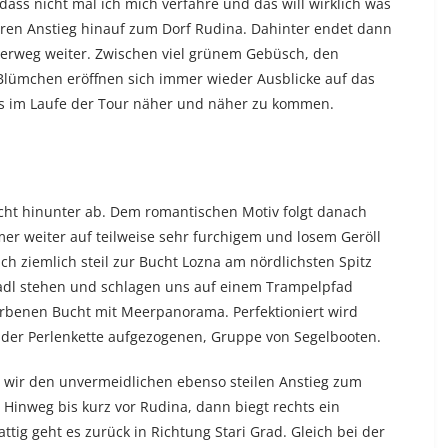
dass nicht mal ich mich verfahre und das will wirklich was
eren Anstieg hinauf zum Dorf Rudina. Dahinter endet dann
terweg weiter. Zwischen viel grünem Gebüsch, den
lümchen eröffnen sich immer wieder Ausblicke auf das
ns im Laufe der Tour näher und näher zu kommen.
ucht hinunter ab. Dem romantischen Motiv folgt danach
mer weiter auf teilweise sehr furchigem und losem Geröll
ich ziemlich steil zur Bucht Lozna am nördlichsten Spitz
Radl stehen und schlagen uns auf einem Trampelpfad
arbenen Bucht mit Meerpanorama. Perfektioniert wird
f der Perlenkette aufgezogenen, Gruppe von Segelbooten.
r wir den unvermeidlichen ebenso steilen Anstieg zum
Hinweg bis kurz vor Rudina, dann biegt rechts ein
ig geht es zurück in Richtung Stari Grad. Gleich bei der