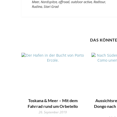
Meer
,
Nordspitze
,
offroad
,
outdoor active
,
Radtour
,
Rudina
,
Stari Grad
DAS KÖNNTE
Toskana & Meer – Mit dem
Aussichtsre
Fahrrad rund um Orbetello
Dongo nach
26. September 2019