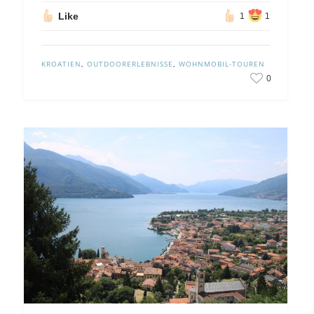
Like
1
1
KROATIEN
,
OUTDOORERLEBNISSE
,
WOHNMOBIL-TOUREN
0