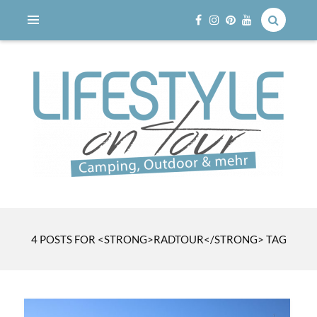
Reisen mit dem Wohnmobil
LIFESTYLE ON TOUR
4 POSTS FOR <STRONG>RADTOUR</STRONG> TAG