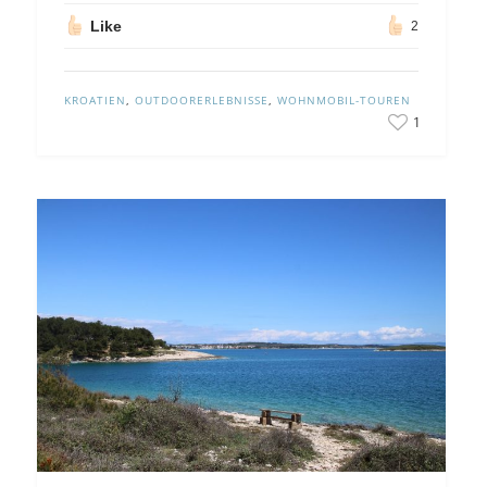
Like
2
KROATIEN
,
OUTDOORERLEBNISSE
,
WOHNMOBIL-TOUREN
1