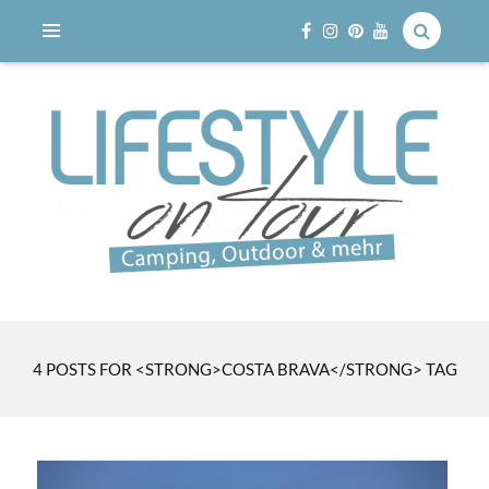
Reisen mit dem Wohnmobil
LIFESTYLE ON TOUR
4 POSTS FOR <STRONG>COSTA BRAVA</STRONG> TAG