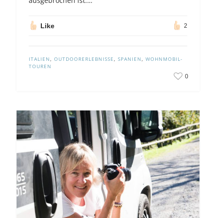
ausgebrochen ist.…
Like
2
ITALIEN
,
OUTDOORERLEBNISSE
,
SPANIEN
,
WOHNMOBIL-
TOUREN
0