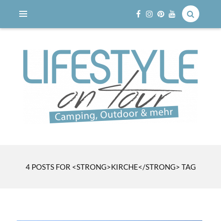
Reisen mit dem Wohnmobil
LIFESTYLE ON TOUR
4 POSTS FOR <STRONG>KIRCHE</STRONG> TAG